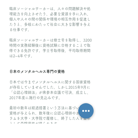
臨床ソーシャルワーカーは、人々の問題解決や処
理能力を向上させたり、必要な資源を手に入れ、
個人や人々の間の関係や環境の相互作用を促進し
たりと、多岐にわたって社会に大きな影響を与え
る仕事です。
臨床ソーシャルワーカーは修士号を取得し、3200
時間の実務経験後に資格試験に合格することで取
得できる免許です。学士号取得後、平均取得期間
は2~4年です。
日本のメンタルヘルス専門の資格
日本では今までメンタルヘルスに関する国家資格
が存在していませんでした。しかし2015年9月に
「公認心理師法」が衆参本会議で可決、成立し、
2017年度に施行の見込みです。
最初の数年は経過措置という方法に基づいて受験
資格が与えられ、数年後に公認心理師のカリキュ
ラムを大学・大学院で履修し、終了した人を基本
として受験資格が得られます。
（公認心理師推進ネットワークより）