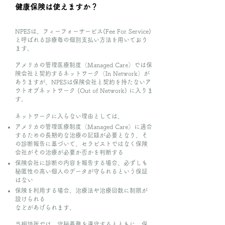
健康保険は使えますか？
NPESは、フィーフォーサービス(Fee For Service)
と呼ばれる診療毎の個別支払い方法を用いており
ます。
アメリカの管理医療制度（Managed Care）では保
険会社と契約するネットワーク（In Network）が
ありますが、NPESは保険会社と契約を持たないア
ウトオブネットワーク (Out of Network) に入りま
す。
ネットワークに入らない理由としては、
アメリカの管理医療制度（Managed Care）に適合
するための長期的な治療の記録が必要となり、そ
の診断報告に基づいて、セラピストではなく保険
会社がその治療が必要か否かを判断する
保険会社に診断の内容を報告する場合、必ずしも
秘匿性の高い個人のデータが守られるという保証
はない
保険を利用する場合、治療法や治療回数に制限が
設けられる
などがあげられます。
当相談所では、守秘義務を遵守するとともに、保