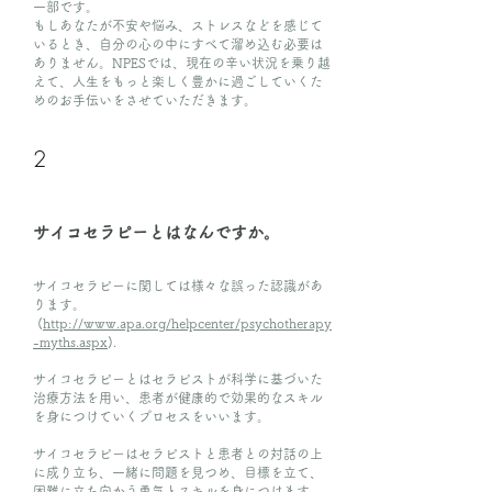
一部です。
もしあなたが不安や悩み、ストレスなどを感じて
いるとき、自分の心の中にすべて溜め込む必要は
ありません。NPESでは、現在の辛い状況を乗り越
えて、人生をもっと楽しく豊かに過ごしていくた
めのお手伝いをさせていただきます。
2
サイコセラピーとはなんですか。
サイコセラピーに関しては様々な誤った認識があ
ります。
(
http://www.apa.org/helpcenter/psychotherapy
-myths.aspx
).
サイコセラピーとはセラピストが科学に基づいた
治療方法を用い、患者が健康的で効果的なスキル
を身につけていくプロセスをいいます。
サイコセラピーはセラピストと患者との対話の上
に成り立ち、一緒に問題を見つめ、目標を立て、
困難に立ち向かう勇気とスキルを身につけます。