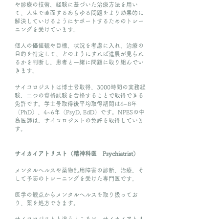
や診療の技術、経験に基づいた治療方法を用い
て、人生で直面するあらゆる問題をより効果的に
解決していけるようにサポートするためのトレー
ニングを受けています。
個人の価値観や目標、状況を考慮に入れ、治療の
目的を特定して、どのようにすれば進展が見られ
るかを判断し、患者と一緒に問題に取り組んでい
きます。
サイコロジストは博士号取得、3000時間の実務経
験、二つの資格試験を合格することで取得できる
免許です。学士号取得後平均取得期間は6~8年
（PhD）、4~6年（PsyD, EdD）です。NPESの中
島医師は、サイコロジストの免許を取得していま
す。
サイカイアトリスト（精神科医 Psychiatrist）
メンタルヘルスや薬物乱用障害の診断、治療、そ
して予防のトレーニングを受けた専門医です。
医学の観点からメンタルヘルスを取り扱ってお
り、薬を処方できます。