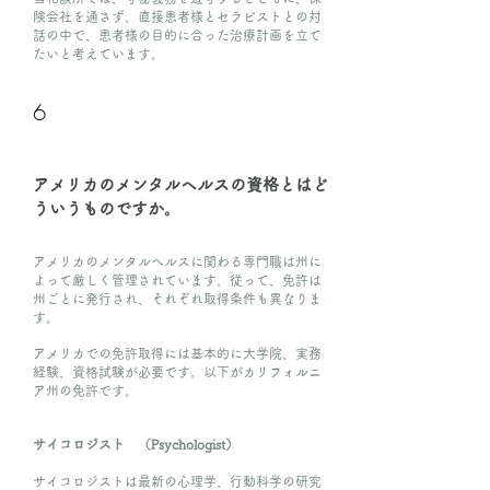
険会社を通さず、直接患者様とセラピストとの対
話の中で、患者様の目的に合った治療計画を立て
たいと考えています。
6
アメリカのメンタルヘルスの資格とはど
ういうものですか。
アメリカのメンタルヘルスに関わる専門職は州に
よって厳しく管理されています。従って、免許は
州ごとに発行され、それぞれ取得条件も異なりま
す。
アメリカでの免許取得には基本的に大学院、実務
経験、資格試験が必要です。以下がカリフォルニ
ア州の免許です。
サイコロジスト （Psychologist）
サイコロジストは最新の心理学、行動科学の研究